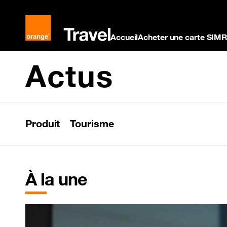
Skip
to
content
Accueil
Acheter une carte SIM
R
Actus
Produit
Tourisme
À la une