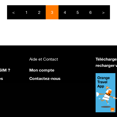
<
1
2
3
4
5
6
>
Aide et Contact
Téléchargez
recharger v
SIM ?
Mon compte
es
Contacte
z
-nous